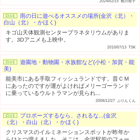
2024/02/15 相川裕子
雨の日に遊べるオススメの場所(金沢（北）・
白山（北）・かほく)
キゴ山天体観測センタープラネタリウムがありま
す。3Dアニメも上映中。
2010/07/13 TSK
遊園地・動物園・水族館など(小松・加賀・能
美)
能美市にある手取フィッシュランドです。昔ＣＭ
にあったのですが運がよければメリーゴーランド
に乗っているウルトラマンが見られ...
2008/12/27 ぷりんくん
プロポーズするなら、されるな...(金沢
（北）・白山（北）・かほく)
クリスマスのイルミネーションスポットが昨年か
らひとつ増えました。そこは、金沢駅前のフォー