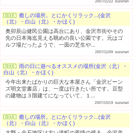
2007/11/22 suzunari
癒しの場所。とにかくリラック...(金沢
（北）・白山（北）・かほく)
奥卯辰山健民公園は高台にあり、金沢市街やその
先の日本海迄見える眺めの良い公園です。元はゴ
ルフ場だったようで、一面の芝生や...
2007/11/09 suzunari
雨の日に遊べるオススメの場所(金沢（北）・
白山（北）・かほく)
今年出来たばかりの巨大な本屋さん「金沢ビーン
ズ明文堂書店」は、一度は行きたい所です。豆型
の建物は３階建てになっていて、１...
2007/10/19 suzunari
癒しの場所。とにかくリラック...(金沢
（北）・白山（北）・かほく)
大野・金石地区は古い港町の風情の残る、金沢市