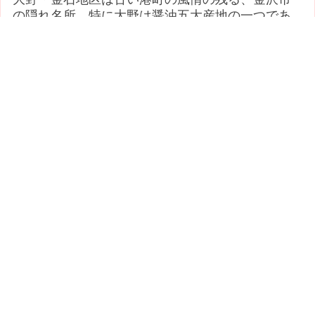
の隠れ名所。特に大野は醤油五大産地の一つであ
り、今も町のあちこちに醸造蔵がい...
2007/10/09 reindeer
温泉・銭湯・健康ランド！ここ...(金沢
（北）・白山（北）・かほく)
曲水温泉は「金沢の奥座敷」こと湯湧温泉へ向か
う途中の山里にある、一軒宿の小さな温泉です
が、露天風呂からの落ち着いた里山景...
2007/09/29 reindeer
夕涼みに最高の場所！ (金沢（北）・白山
（北）・かほく)
常盤橋から浅野川大橋までの浅野川界隈が落ち着
きます。天神橋のあたりが一番好きで、日陰で
時々休憩しました。
2007/09/22 reindeer