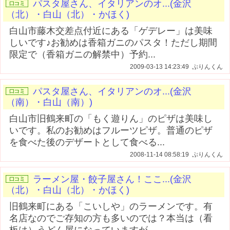
パスタ屋さん、イタリアンのオ...(金沢
（北）・白山（北）・かほく)
白山市藤木交差点付近にある「ゲデレー」は美味
しいです♪お勧めは香箱ガニのパスタ！ただし期間
限定で（香箱ガニの解禁中）予約...
2009-03-13 14:23:49 ぷりんくん
パスタ屋さん、イタリアンのオ...(金沢
（南）・白山（南）)
白山市旧鶴来町の「もく遊りん」のピザは美味し
いです。私のお勧めはフルーツピザ。普通のピザ
を食べた後のデザートとして食べる...
2008-11-14 08:58:19 ぷりんくん
ラーメン屋・餃子屋さん！ここ...(金沢
（北）・白山（北）・かほく)
旧鶴来町にある「こいしや」のラーメンです。有
名店なのでご存知の方も多いのでは？本当は（看
板は）うどん屋になっていますが、...